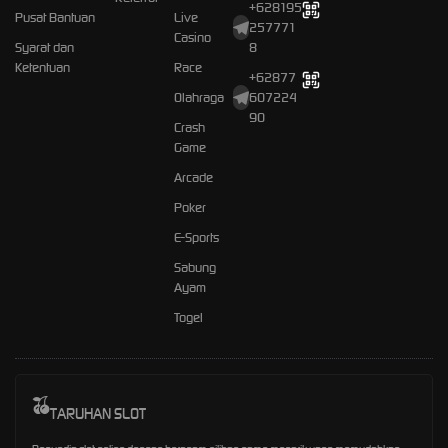
+628195
Pusat Bantuan
Live
257771
Casino
Syarat dan
8
Ketentuan
Race
+62877
Olahraga
607224
90
Crash
Game
Arcade
Poker
E-Sports
Sabung
Ayam
Togel
TARUHAN SLOT