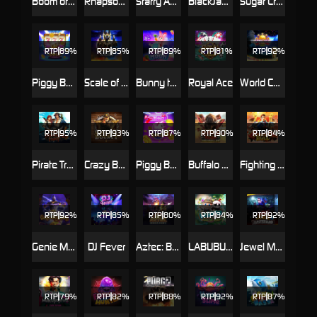
Boom of Prosperity
Rhapsody of Muertos
Starry Adventure
BlackJack21
Sugar Crush
RTP
89%
RTP
85%
RTP
89%
RTP
81%
RTP
92%
Piggy Bank Gold
Scale of Heaven: Anubis
Bunny to the Moon
Royal Ace
World Cup Final
RTP
95%
RTP
93%
RTP
87%
RTP
90%
RTP
84%
Pirate Treasure Hunt
Crazy Bounty
Piggy Bank Gold 2
Buffalo Rush HIGHROLLER
Fighting Bull
RTP
92%
RTP
85%
RTP
80%
RTP
84%
RTP
92%
Genie Mystery
DJ Fever
Aztec: Bonus Hunt
LABUBU: Fall In Wild
Jewel Mastermind
RTP
79%
RTP
82%
RTP
88%
RTP
92%
RTP
87%