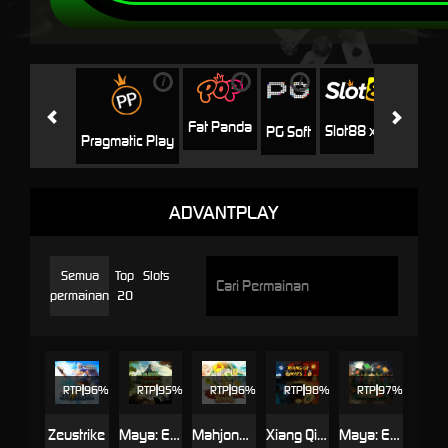
i
i
i
i
i
Facha
Fat Panda
Slot88 x PP
PG Soft
Pragmatic Play
ADVANTPLAY
Semua
Top
Slots
permainan
20
RTP
96%
RTP
95%
RTP
96%
RTP
98%
RTP
97%
Zeustrike
Maya: Elemental Totem
Mahjong Roar
Xiang Qi Ways 2
Maya: Elemental Totem 2