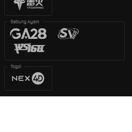
Sabung Ayam
Togel