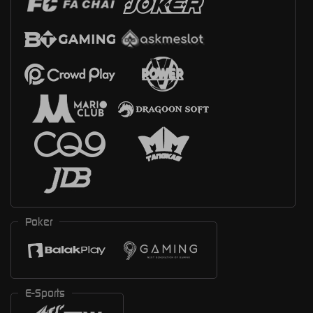
Poker
E-Sports