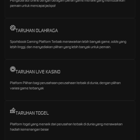
Penyedia slot online dengan beragam pilihan game menarik yang memudahkan
pemain untuk mencapai jackpot
TARUHAN OLAHRAGA
Sportsbook Gaming Platform Terbaik menawarkan lebih banyak game, odds yang
lebih tinggi, dan menyediakan pilihan yang lebih banyak untuk pemain.
TARUHAN LIVE KASINO
Platform Pilihan bagi perusahaan-perusahaan terbaik di dunia, dengan pilihan
variasi game terbanyak
TARUHAN TOGEL
Platform togel yang menarik dari perusahan terbaik di dunia yang menawarkan
hadiah kemenangan besar