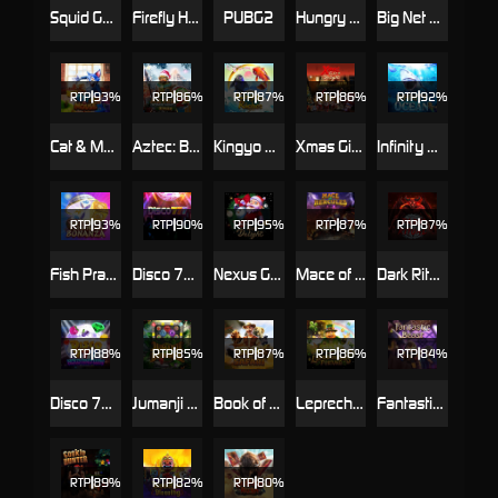
Squid Game 2: Mukunghwa
Firefly Hunter
PUBG2
Hungry Slime
Big Net Bass
RTP
93%
RTP
86%
RTP
87%
RTP
86%
RTP
92%
Cat & Mouse
Aztec: Bonus Hunt 2 Xmas
Kingyo Riches
Xmas Gift Delight
Infinity Ocean
RTP
93%
RTP
90%
RTP
95%
RTP
87%
RTP
87%
Fish Prawn Crab Bonanza
Disco 777
Nexus Gift Delight
Mace of Hercules
Dark Ritual
RTP
88%
RTP
85%
RTP
87%
RTP
86%
RTP
84%
Disco 777 Hold and Win
Jumanji Bonanza
Book of Safari
Leprechaun’s Fortune
Fantastic Beast
RTP
89%
RTP
82%
RTP
80%