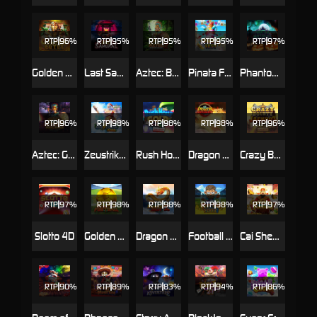
RTP
96%
RTP
95%
RTP
95%
RTP
95%
RTP
97%
Golden Egypt
Last Samurai
Aztec: Bonus Hunt 2
Pinata Fest
Phantom Multiplier
RTP
96%
RTP
98%
RTP
98%
RTP
98%
RTP
96%
Aztec: Gold Temple
Zeustrike Xmas
Rush Hour Gold
Dragon Chi’s Quest
Crazy Bounty: Jackpot
RTP
97%
RTP
98%
RTP
98%
RTP
98%
RTP
97%
Slotto 4D
Golden Football
Dragon Chi's Quest 2
Football Fever
Cai Shen Fortune
RTP
90%
RTP
89%
RTP
83%
RTP
94%
RTP
86%